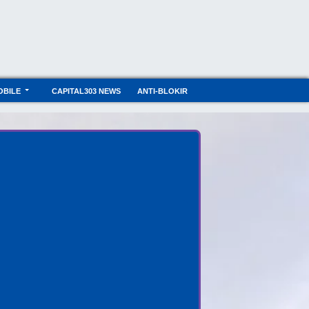
OBILE
CAPITAL303 NEWS
ANTI-BLOKIR