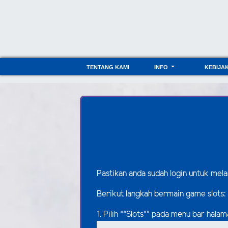
TENTANG KAMI
INFO
KEBIJA
Pastikan anda sudah login untuk mel
Berikut langkah bermain game slots:
1. Pilih ""Slots"" pada menu bar hala