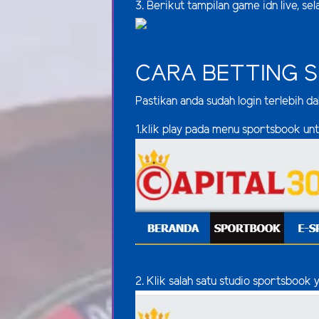
3. Berikut tampilan game
idn live
, se
CARA BETTING
Pastikan anda sudah login terlebih d
1.klik play pada menu
sportsbook
un
2. Klik salah satu studio
sportsbook
y