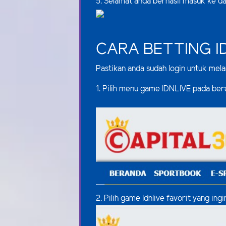
5. Selamat anda berhasil masuk ke 
CARA BETTING
I
Pastikan anda sudah login untuk me
1. Pilih menu game
IDNLIVE
pada be
2. Pilih game
Idnlive
favorit yang ingi