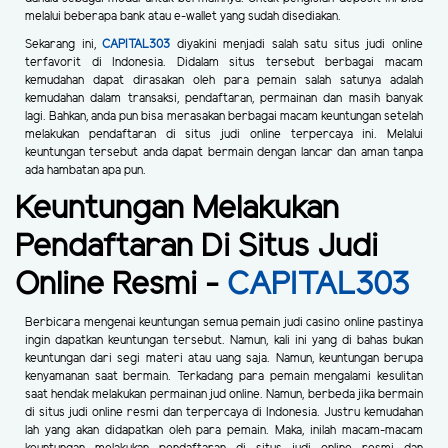
melalui beberapa bank atau e-wallet yang sudah disediakan.
Sekarang ini,
CAPITAL303
diyakini menjadi salah satu situs judi online
terfavorit di Indonesia. Didalam situs tersebut berbagai macam
kemudahan dapat dirasakan oleh para pemain salah satunya adalah
kemudahan dalam transaksi, pendaftaran, permainan dan masih banyak
lagi. Bahkan, anda pun bisa merasakan berbagai macam keuntungan setelah
melakukan pendaftaran di situs judi online terpercaya ini. Melalui
keuntungan tersebut anda dapat bermain dengan lancar dan aman tanpa
ada hambatan apa pun.
Keuntungan Melakukan
Pendaftaran Di Situs Judi
Online Resmi -
CAPITAL303
Berbicara mengenai keuntungan semua pemain judi casino online pastinya
ingin dapatkan keuntungan tersebut. Namun, kali ini yang di bahas bukan
keuntungan dari segi materi atau uang saja. Namun, keuntungan berupa
kenyamanan saat bermain. Terkadang para pemain mengalami kesulitan
saat hendak melakukan permainan jud online. Namun, berbeda jika bermain
di situs judi online resmi dan terpercaya di Indonesia. Justru kemudahan
lah yang akan didapatkan oleh para pemain. Maka, inilah macam-macam