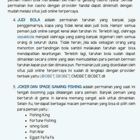
pemain masih bisa merasakan bermain di gedung casino nyata. Semua
permainan live casino dengan provider handal dapat dinikmati dengan
mudah melalui situs judi online terpercaya.
JUDI BOLA
adalah permainan taruhan yang banyak juga
penggemarnya, siapa yang tidak kenal akan judi bola. Hampir semua
pemain judi online sangat kenal akan taruhan ini. Terlebih lagi, olahraga
sepakbola
menjadi olahraga yang paling banyak digemari oleh semua
orang di seluruh dunia. Tidak heran, jika ada sebagian orang yang
menonton pertandingan bola sambil melakukan taruhan agar bisa
mendapatkan keuntungan. Terlebih lagi, taruhan bola sudah dapat
dimainkan secara online yang akan memudahkan para pemain bermain
taruhan kapan pun dan dimana pun. Permainan judi yang disediakan oleh
situs judi online terpercaya ini sudah di lengkapi dengan provider
terbaik yaitu
UBOBET
,
SBOBET
, CMDBET, IBCBET, dll
JOKER DAN SPADE GAMING FISHING
adalah permainan yang saat ini
tengah booming juga dikalangan para pemain. Banyak pemain yang
bertaruh di game in karena memang sangat asik untuk dimainkan.
Selain itu, terdapat berbagai macam permainan yang bisa di pilih oleh
para pemain yaitu :
Fishing King
Fortune Fishing
ishing Gold
Fish War
Egypt Fa Fa Fa