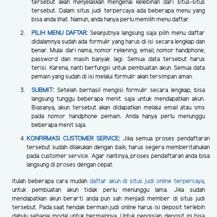
tersebut akan menjelaskan mengenai kelebihan dari situs-situs
tersebut. Dalam situs judi terpercaya ada beberapa menu yang
bisa anda lihat. Namun, anda hanya perlu memilih menu daftar.
PILIH MENU DAFTAR
:
Selanjutnya langsung saja pilih menu daftar
didalamnya sudah ada formulir yang harus di isi secara lengkap dan
benar. Mulai dari nama, nomor rekening, email, nomor handphone,
password dan masih banyak lagi. Semua data tersebut harus
terisi. Karena, nanti berfungsi untuk pembuatan akun. Semua data
pemain yang sudah di isi melalui formulir akan tersimpan aman.
SUBMIT
:
Setelah berhasil mengisi formulir secara lengkap, bisa
langsung tunggu beberapa menit saja untuk mendapatkan akun.
Biasanya, akun tersebut akan didapatkan melalui email atau sms
pada nomor handphone pemain. Anda hanya perlu menunggu
beberapa menit saja.
KONFIRMASI CUSTOMER SERVICE
:
Jika semua proses pendaftaran
tersebut sudah dilakukan dengan baik, harus segera memberitahukan
pada customer service. Agar nantinya, proses pendaftaran anda bisa
langsung di proses dengan cepat.
Itulah beberapa cara mudah
daftar akun di situs judi online terpercaya
,
untuk pembuatan akun tidak perlu menunggu lama. Jika sudah
mendapatkan akun berarti anda pun sah menjadi member di situs judi
tersebut. Pada saat hendak bermain judi online harus isi deposit terlebih
dahulu sebagai modal untuk bermainnya. Untuk pengisian deposit ini bisa