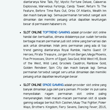
diantaranya Nine Tails, Fly!, Mystic Fortune Deluxe, Calaveras
Explosivas, Marvelous Furlongs, Candy Tower, Return To The
Feature, Before Time Runs Out, Orbs Of Atlantis, Wealth Inn
dan masih banyak lagi. Semua permainan tersebut sangat asik
dimainkan dan memiliki peluang untuk dapatkan keuntungan
besar di permaiann habanero ini.
SLOT ONLINE
TOPTREND GAMING
adalah provider slot online
handal dan berkualitas, dimana didalamnya pun sudah tersedia
berbagai macam permainan judi slot online yang bervariasi dan
asik untuk dimainkan. Inilah jenis permainan yang ada di top
trend gaming diantaranya Royal Rumble, Hachis Quest Of
Heroes, Pirate Treasure, Jorgen From Bergen, Mega Phoenix,
Five Princesses, Storm of Egypt, Sea God, Wild West H5, Book
of the West, Wild Land, Grockels Cauldron, Rainbow Gold,
Golden Reindeer, Spin City dan masih banyak lagi. Semua
permainan tersebut sangat seru untuk dimainkan dan memiliki
peluang untuk dapatkan keuntungan besar.
SLOT ONLINE
SPADE GAMING
adalah provider slot online yang
banyak dimainkan juga oleh para pemain. Provider ini pun sama
menyediakan ragam permainan slot online paling
menyenangkan. Inilah macam-macam permainan slot di spade
gaming sebagai berikut Rich Caishen, Muay Thai Fighter, Poker
Ways, Brothers Kingdom, Fiery Sevens, Dancing Fever, ZEUS,