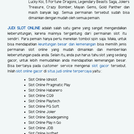
Lucky Koi, 5 Fortune Dragons, Legendary Beasts Saga, Jokers
Treasure, Crazy Bomber, Mayan Gems, Gold Panther dan
masih banyak lagi. Semua permainan tersebut sudah bisa
dimainkan dengan mudah oleh semua pemain.
JUDI SLOT ONLINE
adalah salah satu game yang sangat mengandalkan
keberuntungan, karena mainnya tergantung dari permainan slot itu
sendiri. Para pemain hanya perlu menekan tombol spin saja. Maka, untuk
bisa mendapatkan
keuntungan besar dan kemenangan
bisa memilih jenis
permainan slot online yang mudah dimainkan dan memberikan
keberuntungan pada anda. Selain itu, anda pun harus tahu slot yang sedang
gacor, untuk lebih memudahkan anda mendapatkan kemenangan besar.
Bisa bertanya pada customer service mengenai
slot gacor
tersebut.
Inilah
slot online gacor
di
situs judi online terpercaya
yaitu :
Slot Online Idnslot
Slot Online Pragmatic Play
Slot Online Habanero
Slot Online CQ9
Slot Online Playtech
Slot Online PG Soft
Slot Online Joker
Slot Online Spadegaming
Slot Online Play n Go
Slot Online JDB
Slot Online Isofbet