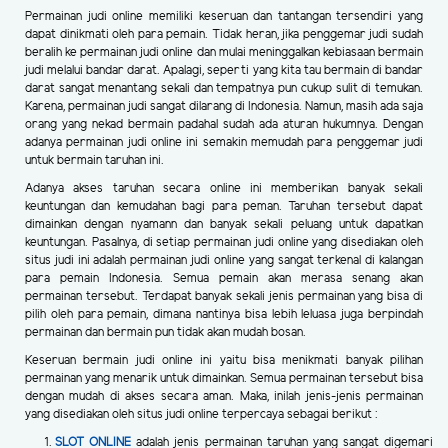
Permainan judi online memiliki keseruan dan tantangan tersendiri yang
dapat dinikmati oleh para pemain. Tidak heran, jika penggemar judi sudah
beralih ke permainan judi online dan mulai meninggalkan kebiasaan bermain
judi melalui bandar darat. Apalagi, seperti yang kita tau bermain di bandar
darat sangat menantang sekali dan tempatnya pun cukup sulit di temukan.
Karena, permainan judi sangat dilarang di Indonesia. Namun, masih ada saja
orang yang nekad bermain padahal sudah ada aturan hukumnya. Dengan
adanya permainan judi online ini semakin memudah para penggemar judi
untuk bermain taruhan ini.
Adanya akses taruhan secara online ini memberikan banyak sekali
keuntungan dan kemudahan bagi para peman. Taruhan tersebut dapat
dimainkan dengan nyamann dan banyak sekali peluang untuk dapatkan
keuntungan. Pasalnya, di setiap permainan judi online yang disediakan oleh
situs judi ini adalah permainan judi online yang sangat terkenal di kalangan
para pemain Indonesia. Semua pemain akan merasa senang akan
permainan tersebut. Terdapat banyak sekali jenis permainan yang bisa di
pilih oleh para pemain, dimana nantinya bisa lebih leluasa juga berpindah
permainan dan bermain pun tidak akan mudah bosan.
Keseruan bermain judi online ini yaitu bisa menikmati banyak pilihan
permainan yang menarik untuk dimainkan. Semua permainan tersebut bisa
dengan mudah di akses secara aman. Maka, inilah jenis-jenis permainan
yang disediakan oleh situs judi online terpercaya sebagai berikut :
SLOT ONLINE
adalah jenis permainan taruhan yang sangat digemari