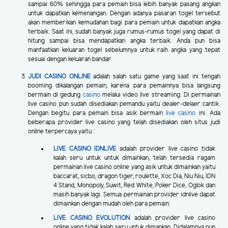
sampai 60% sehingga para pemain bisa lebih banyak pasang angkan
untuk dapatkan kemenangan. Dengan adanya pasaran togel tersebut
akan memberikan kemudahan bagi para pemain untuk dapatkan angka
terbaik. Saat ini, sudah banyak juga rumus-rumus togel yang dapat di
hitung sampai bisa mendapatkan angka terbaik. Anda pun bisa
manfaatkan keluaran togel sebelumnya untuk raih angka yang tepat
sesuai dengan keluaran bandar.
JUDI CASINO ONLINE
adalah salah satu game yang saat ini tengah
booming dikalangan pemain, karena para pemainnya bisa langsung
bermain di gedung
casino
melalui video live streaming. Di permainan
live casino pun sudah disediakan pemandu yaitu dealer-delaer cantik.
Dengan begitu para pemain bisa asik bermain
live casino
ini. Ada
beberapa provider live casino yang telah disediakan oleh situs judi
online terpercaya yaitu :
LIVE CASINO IDNLIVE
adalah provider live casino tidak
kalah seru untuk untuk dimainkan, telah tersedia ragam
permainan live casino online yang asik untuk dimainkan yaitu
baccarat, sicbo, dragon tiger, roulette, Xoc Dia, Niu Niu, IDN
4 Stand, Monopoly, Suwit, Red White, Poker Dice, Oglok dan
masih banyak lagi. Semua permainan provider idnlive dapat
dimainkan dengan mudah oleh para pemain.
LIVE CASINO EVOLUTION
adalah provider live casino
online yang tidak kalah seru untuk dimankan. Didalamnya pun