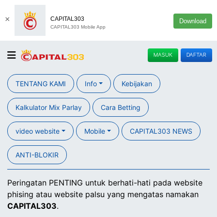
×
CAPITAL303
Download
CAPITAL303 Mobile App
MASUK
DAFTAR
TENTANG KAMI
Info
Kebijakan
Kalkulator Mix Parlay
Cara Betting
video website
Mobile
CAPITAL303 NEWS
ANTI-BLOKIR
Peringatan PENTING untuk berhati-hati pada website
phising atau website palsu yang mengatas namakan
CAPITAL303
.