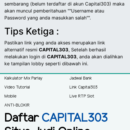
sembarang (belum terdaftar di akun Capital303) maka
akan muncul pemberitahuan ""Username atau
Password yang anda masukkan salah"".
Tips Ketiga :
Pastikan link yang anda akses merupakan link
alternatif resmi
CAPITAL303
, Setelah berhasil
melakukan login di
CAPITAL303
, anda akan dialihkan
ke tampilan lobby seperti dibawah ini.
Kalkulator Mix Parlay
Jadwal Bank
Video Tutorial
Link Capital303
Mobile
Live RTP Slot
ANTI-BLOKIR
Daftar
CAPITAL303