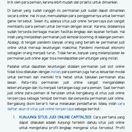
lirik oleh para pemain, karena lebih mudah dan praktis untuk dimainkan.
Di zaman yang sudah canggih ini, permainan judi sudah dapat dimainkan
secara online. Hal ini pun, memudahkan para penggemarnya untuk bermain
game tersebut. Selain itu, adanya situs judi online terpercaya pun sangat
membantu para pemain untuk bermain dengan lancar. Karena, didalamnya
sudah tersedia berbagai macam fasilitas lengkap dan layanan terbaik. Hal
inilah yang menjadikan permainan judi kembali booming di kalangan pemain.
Apalagi, di tengah pandemi banyak orang yang beralih ke permainan judi
online untuk meraup keuntungan maksimal. Pandemi membuat ekonomi
sebagian orang menjadi turun. Tidak heran, banyak yang melampiaskan ke
permainan judi online agar bisa mendapatkan peruntungan yang instan.
Padahal untuk dapatkan keuntungan didalam permainan judi slot online
tidak bisa dilakukan dengan
instan
, para pemain juga harus keluarkan modal
untuk bermain dan memiliki trik hebat untuk taklukan permainan atau
lawan. Rata-rata permainan judi online sangat mengandalkan
keberuntungan dan itu menjadi tantangan bagi para pemain. Saat bermain
judi online para pemain di haruskan untuk bergabung di situs judi online
terpercaya sebagai tempat bermain dan penyedia permainan judi online.
Bergabung disini berarti harus melakukan pendaftaran. Maka, inilah
cara
daftar akun di situs judi online terpercaya
sebagai berikut :
KUNJUNGI SITUS JUDI ONLINE
CAPITAL303:
Cara pertama yang
dapat dilakukan adalah kunjungi terlebih dahulu situs judi online
untuk mengetahui profil lengkap mengenai situs tersebut. Profil