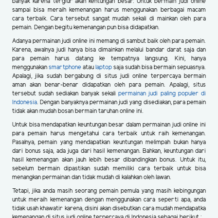
banyak karena tergiur akan kentungan besar. Untuk bermain judi online
sampai bisa meraih kemenangan harus menggunakan berbagai macam
cara terbaik. Cara tersebut sangat mudah sekali di mainkan oleh para
pemain. Dengan begitu kemenangan pun bisa didapatkan.
Adanya permainan judi online ini memang di sambut baik oleh para pemain.
Karena, awalnya judi hanya bisa dimainkan melalui bandar darat saja dan
para pemain harus datang ke tempatnya langsung. Kini, hanya
menggunakan
smartphone
atau
laptop
saja sudah bisa bermain sepuasnya.
Apalagi, jika sudah bergabung di situs judi online terpercaya bermain
aman akan benar-benar didapatkan oleh para pemain. Apalagi, situs
tersebut sudah sediakan banyak sekali
permainan judi paling populer di
Indonesia
. Dengan banyaknya permainan judi yang disediakan, para pemain
tidak akan mudah bosan bermain taruhan online ini.
Untuk bisa mendapatkan keuntungan besar dalam permainan judi online ini
para pemain harus mengetahui cara terbaik untuk raih kemenangan.
Pasalnya, pemain yang mendapatkan keuntungan melimpah bukan hanya
dari bonus saja, ada juga dari hasil kemenangan. Bahkan, keuntungan dari
hasil kemenangan akan jauh lebih besar dibandingkan bonus. Untuk itu,
sebelum bermain dipastikan sudah memiliki cara terbaik untuk bisa
menangkan permainan dan tidak mudah di kalahkan oleh lawan.
Tetapi, jika anda masih seorang pemain pemula yang masih kebingungan
untuk meraih kemenangan dengan menggunakan cara seperti apa, anda
tidak usah khawatir karena, disini akan disebutkan cara mudah mendapatka
kemenangan di situs judi online terpercaya di Indonesia sebagai berikut :