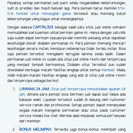
Pasalnya, setiap permainan judi pasti selalu megandalkan keberuntungan,
sulit di prediksi dan masih banyaK lagi. Para pemain harus memiliki
trik-
trik terbaik untuk menangkan game
tersebut atau memang butuh
keberuntungan yang bagus untuk menangkannya.
Dengan adanya
CAPITAL303
sebagai salah satu situs judi online semakin
memudahkan para pemain untuk bermain game ini. Hanya dengan satu klik
saja sudah dapat bermain sepuasnya dan memiliki peluang untuk dapatkan
keuntungan besar didalam permainan ini. Para pemain memang mencari
keuntungan secara instan, meskipun sebenarnya tidak terlalu instan. Bisa
saja pemain tersebut mengalami kerugian karena selalu kalah. Dalam
permainan judi online ini sudah ada situs judi online resmi dan terpercaya
yang menjadi tempat bermainnya. Didalam situs tersebut pun sudah
disediakan berbagai macam fasilitas lengkap untuk semua
member
. Maka,
inilah macam-macam fasilitas lengkap yang ada di situs judi online resmi
dan terpercaya sebagai berikut :
LAYANAN 24 JAM
:
Situs judi terpercaya menyediakan layanan 24
jam
, dimana para pemain bisa bermain judi kapan pun tanpa ada
batasan wakt. Layanan tersebut sudah di dukung oleh customer
service ramah dan profesional. Setiap pemain dapat menanyakan
segala macam mengenai permainan atau situs pada customer
service melalui live chat. Mereka akan mejawab semua pertanyaan
dari member.
BONUS MELIMPAH
:
Tersedia juga bonus-bonus melimpah yang