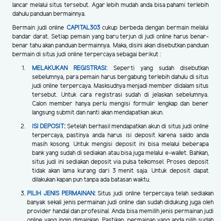
lancar melalui situs tersebut. Agar lebih mudah anda bisa pahami terlebih
dahulu panduan bermainnya.
Bermain judi online
CAPITAL303
cukup berbeda dengan bermain melalui
bandar darat. Setiap pemain yang baru terjun di judi online harus benar-
benar tahu akan panduan bermainnya. Maka, disini akan disebutkan panduan
bermain di situs judi online terpercaya sebagai berikut :
MELAKUKAN REGISTRASI
:
Seperti yang sudah disebutkan
sebelumnya, para pemain harus bergabung terlebih dahulu di situs
judi online terpercaya. Masksudnya menjadi member didalam situs
tersebut. Untuk cara registrasi sudah di jelaskan sebelumnya.
Calon member hanya perlu mengisi formulir lengkap dan bener
langsung submit dan nanti akan mendapatkan akun.
ISI DEPOSIT
:
Setelah berhasil mendapatkan akun di situs judi online
terpercaya, pastinya anda harus isi deposit karena saldo anda
masih kosong. Untuk mengisi deposit ini bisa melalui beberapa
bank yang sudah di sediakan atau bisa juga melalui e-wallet. Bahkan,
situs judi ini sediakan deposit via pulsa telkomsel. Proses deposit
tidak akan lama kurang dari 3 menit saja. Untuk deposit dapat
dilakukan kapan pun tanpa ada batasan waktu.
PILIH JENIS PERMAINAN
:
Situs judi online terpercaya telah sediakan
banyak sekali jenis permainan judi online dan sudah didukung juga oleh
provider handal dan profesinal. Anda bisa memilih jenis permainan judi
online yang ingin dimainkan. Pastikan, permainan yang anda pilih sudah