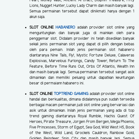
Pearl, Money Vault, Ancient Artifact, Dolphin Treasure, Fifty
Lions, Nugget Hunter, Lucky Lady Charm dan masih banyak lagi.
Semua permainan tersebut dapat dinikmati hanya dengan 1
akun saja.
SLOT ONLINE
HABANERO
adalah provider slot online yang
menguntungkan dan banyak juga di mainkan oleh para
penggemar slot. Didalam provider ini telah disedikan banyak
sekali jenis permainan slot yang dapat di pilih dengan bebas
oleh para pemain. Inilah jenis permainan slot habanero
diantaranya Nine Tails, Fly!, Mystic Fortune Deluxe, Calaveras
Explosivas, Marvelous Furlongs, Candy Tower, Return To The
Feature, Before Time Runs Out, Orbs Of Atlantis, Wealth Inn
dan masih banyak lagi. Semua permainan tersebut sangat asik
dimainkan dan memiliki peluang untuk dapatkan keuntungan
besar di permaiann habanero ini.
SLOT ONLINE
TOPTREND GAMING
adalah provider slot online
handal dan berkualitas, dimana didalamnya pun sudah tersedia
berbagai macam permainan judi slot online yang bervariasi dan
asik untuk dimainkan. Inilah jenis permainan yang ada di top
trend gaming diantaranya Royal Rumble, Hachis Quest Of
Heroes, Pirate Treasure, Jorgen From Bergen, Mega Phoenix,
Five Princesses, Storm of Egypt, Sea God, Wild West H5, Book
of the West, Wild Land, Grockels Cauldron, Rainbow Gold,
Golden Reindeer, Spin City dan masih banyak lagi. Semua