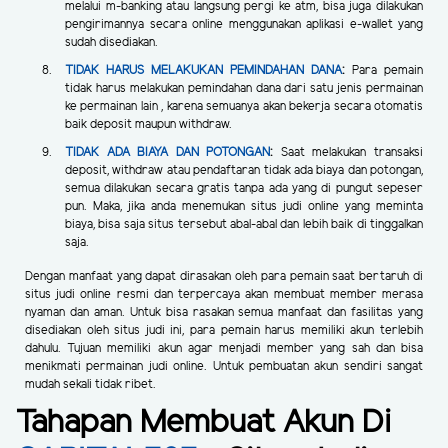
melalui m-banking atau langsung pergi ke atm, bisa juga dilakukan
pengirimannya secara online menggunakan aplikasi e-wallet yang
sudah disediakan.
TIDAK HARUS MELAKUKAN PEMINDAHAN DANA
:
Para pemain
tidak harus melakukan pemindahan dana dari satu jenis permainan
ke permainan lain , karena semuanya akan bekerja secara otomatis
baik deposit maupun withdraw.
TIDAK ADA BIAYA DAN POTONGAN
:
Saat melakukan transaksi
deposit, withdraw atau pendaftaran tidak ada biaya dan potongan,
semua dilakukan secara gratis tanpa ada yang di pungut sepeser
pun. Maka, jika anda menemukan situs judi online yang meminta
biaya, bisa saja situs tersebut abal-abal dan lebih baik di tinggalkan
saja.
Dengan manfaat yang dapat dirasakan oleh para pemain saat bertaruh di
situs judi online resmi dan terpercaya akan membuat member merasa
nyaman dan aman. Untuk bisa rasakan semua manfaat dan fasilitas yang
disediakan oleh situs judi ini, para pemain harus memiliki akun terlebih
dahulu. Tujuan memiliki akun agar menjadi member yang sah dan bisa
menikmati permainan judi online. Untuk pembuatan akun sendiri sangat
mudah sekali tidak ribet.
Tahapan Membuat Akun Di