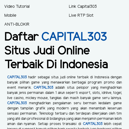
Video Tutorial
Link Capital303
Mobile
Live RTP Slot
ANTI-BLOKIR
Daftar
CAPITAL303
Situs Judi Online
Terbaik Di Indonesia
CAPITAL303
hadir sebagai situs judi online terbaik di Indonesia dengan
banyak pilihan game yang menawarkan berbagai program promo dan
event menarik.
CAPITAL303
adalah situs pelopor yang menghadirkan
banyak jenis permainan dalam 1 akun seperti esport, slots, idnlive, togel,
live casino, mickey mouse, tangkas dan masih banyak game seru lainnya.
CAPITAL303
menghadirkan pengalaman seru bermain kedalam game
dengan tampilan grafik yang modern yang akan menambah keseruan
sensasi permainan. Teknologi terbaru dan terdepan dikerjakan oleh tim
yang ahli dan profesional di bidangnya yang akan menjamin permainan lebih
aman dan nyaman. Setiap proses transaksi di
CAPITAL303
lebih cepat