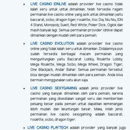
LIVE CASINO IDNLIVE
adalah provider live casino tidak
kalah seru untuk untuk dimainkan, telah tersedia ragam
permainan live casino online yang asik untuk dimainkan yaitu
baccarat, sicbo, dragon tiger, roulette, Xoc Dia, Niu Niu, IDN
4 Stand, Monopoly, Suwit, Red White, Poker Dice, Oglok dan
masih banyak lagi. Semua permainan provider idnlive dapat
dimainkan dengan mudah oleh para pemain.
LIVE CASINO EVOLUTION
adalah provider live casino
online yang tidak kalah seru untuk dimankan. Didalamnya pun
sudah tersedia berbagai macam permainan yang
menguntungkan yaitu Baccarat Lobby, Roulette Lobby,
Mega Roulette, Mega Sicbo, Mega Wheel, Dragon Tiger,
One Blackjack, Andar Bahar. Semua permainan tersebut
bisa dengan mudah dimainkan oleh para pemain. Anda bisa
bermain menggunakan satu akun saja.
LIVE CASINO SEXYGAMING
adalah jenis provider live
casino yang banyak dimainkan oleh para pemain, karena
permainan yang disediakan sangat seru dan memberikan
peluang besar pada pemain untuk dapatkan kemenangan
lebih mudah dan keuntungan besar. Maka, inilah jenis
permainan live casino sexygaming adalah baccarat,
roulette, sicbo, dragon tiger.
LIVE CASINO PLAYTECH
adalah provider yang banyak juga