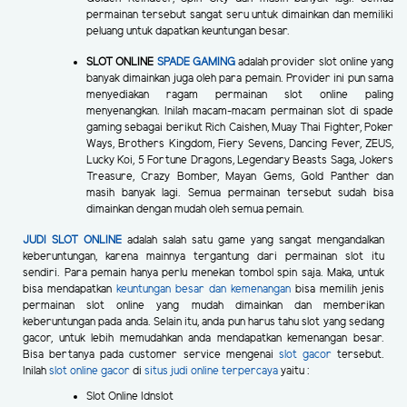
permainan tersebut sangat seru untuk dimainkan dan memiliki
peluang untuk dapatkan keuntungan besar.
SLOT ONLINE
SPADE GAMING
adalah provider slot online yang
banyak dimainkan juga oleh para pemain. Provider ini pun sama
menyediakan ragam permainan slot online paling
menyenangkan. Inilah macam-macam permainan slot di spade
gaming sebagai berikut Rich Caishen, Muay Thai Fighter, Poker
Ways, Brothers Kingdom, Fiery Sevens, Dancing Fever, ZEUS,
Lucky Koi, 5 Fortune Dragons, Legendary Beasts Saga, Jokers
Treasure, Crazy Bomber, Mayan Gems, Gold Panther dan
masih banyak lagi. Semua permainan tersebut sudah bisa
dimainkan dengan mudah oleh semua pemain.
JUDI SLOT ONLINE
adalah salah satu game yang sangat mengandalkan
keberuntungan, karena mainnya tergantung dari permainan slot itu
sendiri. Para pemain hanya perlu menekan tombol spin saja. Maka, untuk
bisa mendapatkan
keuntungan besar dan kemenangan
bisa memilih jenis
permainan slot online yang mudah dimainkan dan memberikan
keberuntungan pada anda. Selain itu, anda pun harus tahu slot yang sedang
gacor, untuk lebih memudahkan anda mendapatkan kemenangan besar.
Bisa bertanya pada customer service mengenai
slot gacor
tersebut.
Inilah
slot online gacor
di
situs judi online terpercaya
yaitu :
Slot Online Idnslot