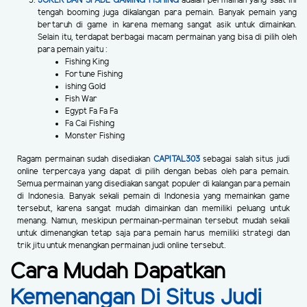
JOKER DAN SPADE GAMING FISHING
adalah permainan yang saat ini
tengah booming juga dikalangan para pemain. Banyak pemain yang
bertaruh di game in karena memang sangat asik untuk dimainkan.
Selain itu, terdapat berbagai macam permainan yang bisa di pilih oleh
para pemain yaitu :
Fishing King
Fortune Fishing
ishing Gold
Fish War
Egypt Fa Fa Fa
Fa Cai Fishing
Monster Fishing
Ragam permainan sudah disediakan
CAPITAL303
sebagai salah situs judi
online terpercaya yang dapat di pilih dengan bebas oleh para pemain.
Semua permainan yang disediakan sangat populer di kalangan para pemain
di Indonesia. Banyak sekali pemain di Indonesia yang memainkan game
tersebut, karena sangat mudah dimainkan dan memiliki peluang untuk
menang. Namun, meskipun permainan-permainan tersebut mudah sekali
untuk dimenangkan tetap saja para pemain harus memiliki strategi dan
trik jitu untuk menangkan permainan judi online tersebut.
Cara Mudah Dapatkan
Kemenangan Di Situs Judi