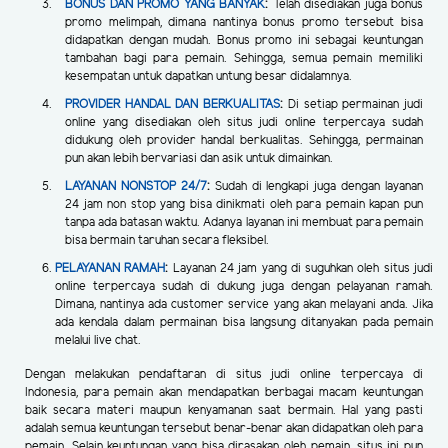
BONUS DAN PROMO YANG BANYAK
:
Telah disediakan juga bonus
promo melimpah, dimana nantinya bonus promo tersebut bisa
didapatkan dengan mudah. Bonus promo ini sebagai keuntungan
tambahan bagi para pemain. Sehingga, semua pemain memiliki
kesempatan untuk dapatkan untung besar didalamnya.
PROVIDER HANDAL DAN BERKUALITAS
:
Di setiap permainan judi
online yang disediakan oleh situs judi online terpercaya sudah
didukung oleh provider handal berkualitas. Sehingga, permainan
pun akan lebih bervariasi dan asik untuk dimainkan.
LAYANAN NONSTOP 24/7
:
Sudah di lengkapi juga dengan layanan
24 jam non stop yang bisa dinikmati oleh para pemain kapan pun
tanpa ada batasan waktu. Adanya layanan ini membuat para pemain
bisa bermain taruhan secara fleksibel.
PELAYANAN RAMAH
:
Layanan 24 jam yang di suguhkan oleh situs judi
online terpercaya sudah di dukung juga dengan pelayanan ramah.
Dimana, nantinya ada customer service yang akan melayani anda. Jika
ada kendala dalam permainan bisa langsung ditanyakan pada pemain
melalui live chat.
Dengan melakukan pendaftaran di situs judi online terpercaya di
Indonesia, para pemain akan mendapatkan berbagai macam keuntungan
baik secara materi maupun kenyamanan saat bermain. Hal yang pasti
adalah semua keuntungan tersebut benar-benar akan didapatkan oleh para
pemain. Selain keuntungan yang bisa dirasakan oleh pemain, situs ini pun