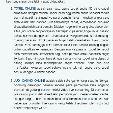
keuntungan pun bisa lebih cepat didapatkan.
TOGEL ONLINE
adalah salah satu game tebak angka 4D yang dapat
dimainkan dengan mudah. Togel ini menggunakan angka sebagai media
bermainnya,dimana nantinya para pemain harus menebak angka yang
akan keluar dari bandar. Jika tebakannya tepat, kemenangan pun akan
didapatkan oleh para pemain. Didalam togel online yang disediakan oleh
situs judi online terpercaya ini terdapat 8 pasaran, togel ini di pasang
setiap harinya dengan jam tutup pasaran yang berbeda untuk masing-
masing pasaran. Untuk pasaran togel telah disediakan diskon murah
sampai 60% sehingga para pemain bisa lebih banyak pasang angkan
untuk dapatkan kemenangan. Dengan adanya pasaran togel tersebut
akan memberikan kemudahan bagi para pemain untuk dapatkan angka
terbaik. Saat ini, sudah banyak juga rumus-rumus togel yang dapat di
hitung sampai bisa mendapatkan angka terbaik. Anda pun bisa
manfaatkan keluaran togel sebelumnya untuk raih angka yang tepat
sesuai dengan keluaran bandar.
JUDI CASINO ONLINE
adalah salah satu game yang saat ini tengah
booming dikalangan pemain, karena para pemainnya bisa langsung
bermain di gedung
casino
melalui video live streaming. Di permainan
live casino pun sudah disediakan pemandu yaitu dealer-delaer cantik.
Dengan begitu para pemain bisa asik bermain
live casino
ini. Ada
beberapa provider live casino yang telah disediakan oleh situs judi
online terpercaya yaitu :